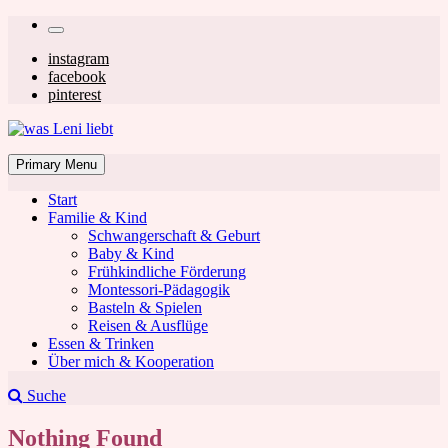
Skip
Secondary
to
left
Secondary
instagram
content
facebook
navigation
right
pinterest
navigation
was Leni liebt
Mom & Lifestyle Blog
Primary Menu
Start
Familie & Kind
Schwangerschaft & Geburt
Baby & Kind
Frühkindliche Förderung
was Leni liebt
Montessori-Pädagogik
Basteln & Spielen
Reisen & Ausflüge
Essen & Trinken
Über mich & Kooperation
Suche
Nothing Found