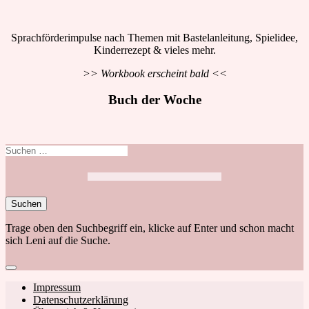
Sprachförderimpulse nach Themen mit Bastelanleitung, Spielidee,
Kinderrezept & vieles mehr.
>> Workbook erscheint bald <<
Buch der Woche
Suchen
nach:
Trage oben den Suchbegriff ein, klicke auf Enter und schon macht
sich Leni auf die Suche.
Close
search
Footer
Impressum
Datenschutzerklärung
navigation