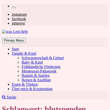
Skip
Secondary
to
left
Secondary
instagram
content
facebook
navigation
right
pinterest
navigation
was Leni liebt
Mom & Lifestyle Blog
Primary Menu
Start
Familie & Kind
Schwangerschaft & Geburt
Baby & Kind
Frühkindliche Förderung
was Leni liebt
Montessori-Pädagogik
Basteln & Spielen
Reisen & Ausflüge
Essen & Trinken
Über mich & Kooperation
Suche
Schlagwort:
blutspenden