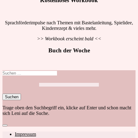
Kostenloses Workbook
Sprachförderimpulse nach Themen mit Bastelanleitung, Spielidee,
Kinderrezept & vieles mehr.
>> Workbook erscheint bald <<
Buch der Woche
Suchen
nach:
Trage oben den Suchbegriff ein, klicke auf Enter und schon macht
sich Leni auf die Suche.
Close
search
Footer
Impressum