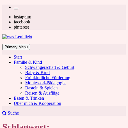
Skip
Secondary
to
left
Secondary
instagram
content
facebook
navigation
right
pinterest
navigation
was Leni liebt
Mom & Lifestyle Blog
Primary Menu
Start
Familie & Kind
Schwangerschaft & Geburt
Baby & Kind
Frühkindliche Förderung
was Leni liebt
Montessori-Pädagogik
Basteln & Spielen
Reisen & Ausflüge
Essen & Trinken
Über mich & Kooperation
Suche
Schlagwort: