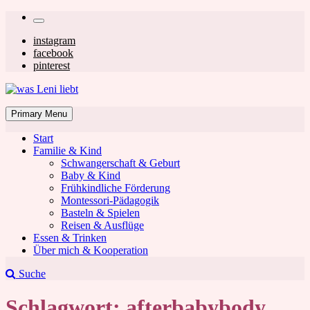
Skip
Secondary
to
left
Secondary
instagram
content
facebook
navigation
right
pinterest
navigation
was Leni liebt
Mom & Lifestyle Blog
Primary Menu
Start
Familie & Kind
Schwangerschaft & Geburt
Baby & Kind
Frühkindliche Förderung
was Leni liebt
Montessori-Pädagogik
Basteln & Spielen
Reisen & Ausflüge
Essen & Trinken
Über mich & Kooperation
Suche
Schlagwort:
afterbabybody