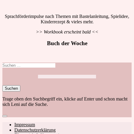
Sprachförderimpulse nach Themen mit Bastelanleitung, Spielidee,
Kinderrezept & vieles mehr.
>> Workbook erscheint bald <<
Buch der Woche
Suchen
nach:
Trage oben den Suchbegriff ein, klicke auf Enter und schon macht
sich Leni auf die Suche.
Close
search
Footer
Impressum
Datenschutzerklärung
navigation