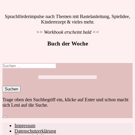
Sprachförderimpulse nach Themen mit Bastelanleitung, Spielidee,
Kinderrezept & vieles mehr.
>> Workbook erscheint bald <<
Buch der Woche
Suchen
nach:
Trage oben den Suchbegriff ein, klicke auf Enter und schon macht
sich Leni auf die Suche.
Close
search
Footer
Impressum
Datenschutzerklärung
navigation