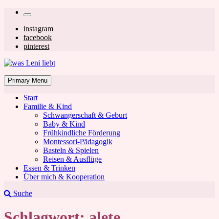
Skip
Secondary
to
left
Secondary
instagram
content
facebook
navigation
right
pinterest
navigation
was Leni liebt
Mom & Lifestyle Blog
Primary Menu
Start
Familie & Kind
Schwangerschaft & Geburt
Baby & Kind
Frühkindliche Förderung
was Leni liebt
Montessori-Pädagogik
Basteln & Spielen
Reisen & Ausflüge
Essen & Trinken
Über mich & Kooperation
Suche
Schlagwort:
alete