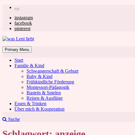
Skip
Secondary
to
left
Secondary
instagram
content
facebook
navigation
right
pinterest
navigation
was Leni liebt
Mom & Lifestyle Blog
Primary Menu
Start
Familie & Kind
Schwangerschaft & Geburt
Baby & Kind
Frühkindliche Förderung
was Leni liebt
Montessori-Pädagogik
Basteln & Spielen
Reisen & Ausflüge
Essen & Trinken
Über mich & Kooperation
Suche
Schlagwort:
anzeige