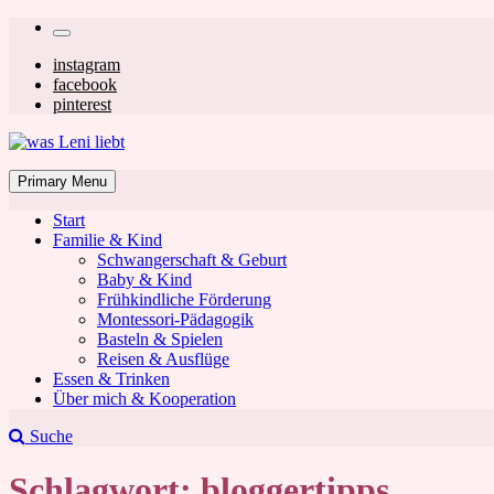
Skip
Secondary
to
left
Secondary
instagram
content
facebook
navigation
right
pinterest
navigation
was Leni liebt
Mom & Lifestyle Blog
Primary Menu
Start
Familie & Kind
Schwangerschaft & Geburt
Baby & Kind
Frühkindliche Förderung
was Leni liebt
Montessori-Pädagogik
Basteln & Spielen
Reisen & Ausflüge
Essen & Trinken
Über mich & Kooperation
Suche
Schlagwort:
bloggertipps