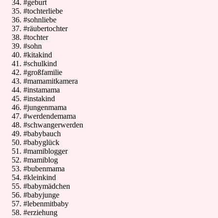
#geburt
#tochterliebe
#sohnliebe
#räubertochter
#tochter
#sohn
#kitakind
#schulkind
#großfamilie
#mamamitkamera
#instamama
#instakind
#jungenmama
#werdendemama
#schwangerwerden
#babybauch
#babyglück
#mamiblogger
#mamiblog
#bubenmama
#kleinkind
#babymädchen
#babyjunge
#lebenmitbaby
#erziehung