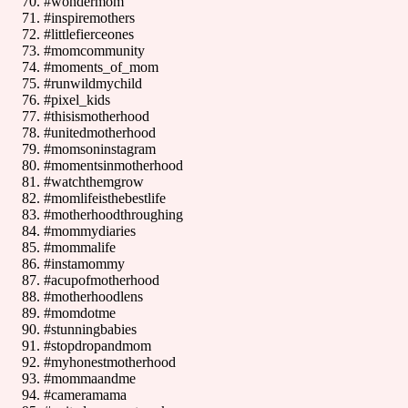
#wondermom
#inspiremothers
#littlefierceones
#momcommunity
#moments_of_mom
#runwildmychild
#pixel_kids
#thisismotherhood
#unitedmotherhood
#momsoninstagram
#momentsinmotherhood
#watchthemgrow
#momlifeisthebestlife
#motherhoodthroughing
#mommydiaries
#mommalife
#instamommy
#acupofmotherhood
#motherhoodlens
#momdotme
#stunningbabies
#stopdropandmom
#myhonestmotherhood
#mommaandme
#cameramama