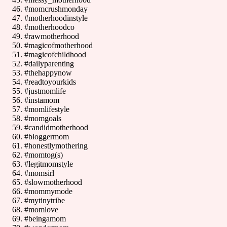
#momcrushmonday
#motherhoodinstyle
#motherhoodco
#rawmotherhood
#magicofmotherhood
#magicofchildhood
#dailyparenting
#thehappynow
#readtoyourkids
#justmomlife
#instamom
#momlifestyle
#momgoals
#candidmotherhood
#bloggermom
#honestlymothering
#momtog(s)
#legitmomstyle
#momsirl
#slowmotherhood
#mommymode
#mytinytribe
#momlove
#beingamom