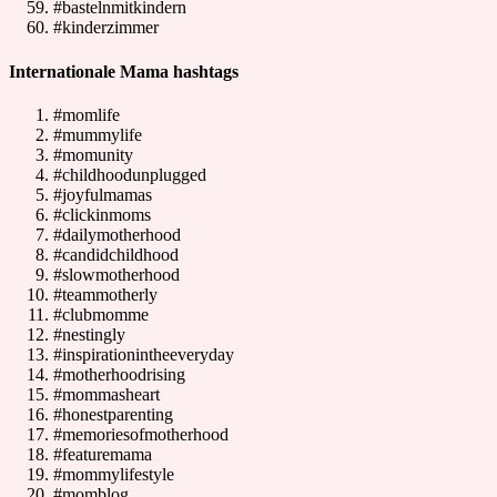
#bastelnmitkindern
#kinderzimmer
Internationale Mama hashtags
#momlife
#mummylife
#momunity
#childhoodunplugged
#joyfulmamas
#clickinmoms
#dailymotherhood
#candidchildhood
#slowmotherhood
#teammotherly
#clubmomme
#nestingly
#inspirationintheeveryday
#motherhoodrising
#mommasheart
#honestparenting
#memoriesofmotherhood
#featuremama
#mommylifestyle
#momblog