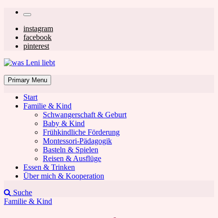
Skip
Secondary
to
left
Secondary
instagram
content
facebook
navigation
right
pinterest
navigation
was Leni liebt
Mom & Lifestyle Blog
Primary Menu
Start
Familie & Kind
Schwangerschaft & Geburt
Baby & Kind
Frühkindliche Förderung
was Leni liebt
Montessori-Pädagogik
Basteln & Spielen
Reisen & Ausflüge
Essen & Trinken
Über mich & Kooperation
Suche
Familie & Kind