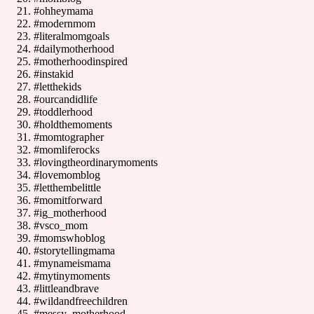
#ohheymama
#modernmom
#literalmomgoals
#dailymotherhood
#motherhoodinspired
#instakid
#letthekids
#ourcandidlife
#toddlerhood
#holdthemoments
#momtographer
#momliferocks
#lovingtheordinarymoments
#lovemomblog
#letthembelittle
#momitforward
#ig_motherhood
#vsco_mom
#momswhoblog
#storytellingmama
#mynameismama
#mytinymoments
#littleandbrave
#wildandfreechildren
#messy_motherhood