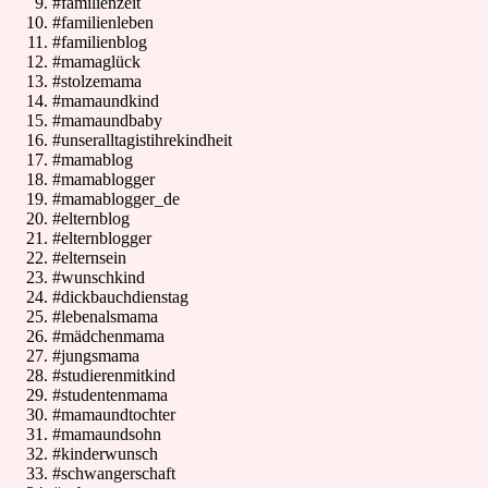
#familienzeit
#familienleben
#familienblog
#mamaglück
#stolzemama
#mamaundkind
#mamaundbaby
#unseralltagistihrekindheit
#mamablog
#mamablogger
#mamablogger_de
#elternblog
#elternblogger
#elternsein
#wunschkind
#dickbauchdienstag
#lebenalsmama
#mädchenmama
#jungsmama
#studierenmitkind
#studentenmama
#mamaundtochter
#mamaundsohn
#kinderwunsch
#schwangerschaft