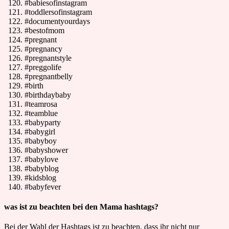
#babiesofinstagram
#toddlersofinstagram
#documentyourdays
#bestofmom
#pregnant
#pregnancy
#pregnantstyle
#preggolife
#pregnantbelly
#birth
#birthdaybaby
#teamrosa
#teamblue
#babyparty
#babygirl
#babyboy
#babyshower
#babylove
#babyblog
#kidsblog
#babyfever
was ist zu beachten bei den Mama hashtags?
Bei der Wahl der Hashtags ist zu beachten, dass ihr nicht nur