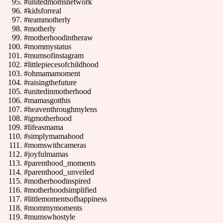
#unitedmomsnetwork
#kidsforreal
#teammotherly
#motherly
#motherhoodintheraw
#mommystatus
#mumsofinstagram
#littlepiecesofchildhood
#ohmamamoment
#raisingthefuture
#unitedinmotherhood
#mamasgotthis
#heaventhroughmylens
#igmotherhood
#lifeasmama
#simplymamahood
#momswithcameras
#joyfulmamas
#parenthood_moments
#parenthood_unveiled
#motherhoodinspired
#motherhoodsimplified
#littlemomentsofhappiness
#mommymoments
#mumswhostyle