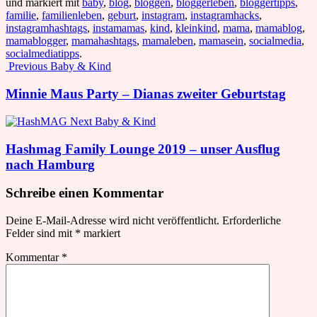
und markiert mit
baby
,
blog
,
bloggen
,
bloggerleben
,
bloggertipps
,
familie
,
familienleben
,
geburt
,
instagram
,
instagramhacks
,
instagramhashtags
,
instamamas
,
kind
,
kleinkind
,
mama
,
mamablog
,
mamablogger
,
mamahashtags
,
mamaleben
,
mamasein
,
socialmedia
,
socialmediatipps
.
Post
Previous
Baby & Kind
navigation
Minnie Maus Party – Dianas zweiter Geburtstag
Next
Baby & Kind
Hashmag Family Lounge 2019 – unser Ausflug
nach Hamburg
Schreibe einen Kommentar
Deine E-Mail-Adresse wird nicht veröffentlicht.
Erforderliche
Felder sind mit
*
markiert
Kommentar
*