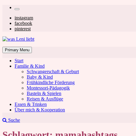
Skip
Secondary
to
left
Secondary
instagram
content
facebook
navigation
right
pinterest
navigation
was Leni liebt
Mom & Lifestyle Blog
Primary Menu
Start
Familie & Kind
Schwangerschaft & Geburt
Baby & Kind
Frühkindliche Förderung
was Leni liebt
Montessori-Pädagogik
Basteln & Spielen
Reisen & Ausflüge
Essen & Trinken
Über mich & Kooperation
Suche
Schlagwort:
mamahashtags