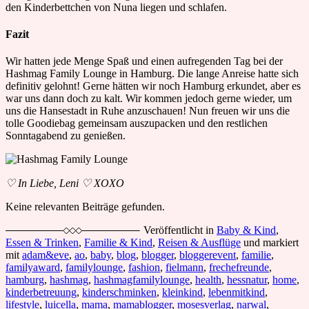
den Kinderbettchen von Nuna liegen und schlafen.
Fazit
Wir hatten jede Menge Spaß und einen aufregenden Tag bei der
Hashmag Family Lounge in Hamburg. Die lange Anreise hatte sich
definitiv gelohnt! Gerne hätten wir noch Hamburg erkundet, aber es
war uns dann doch zu kalt. Wir kommen jedoch gerne wieder, um
uns die Hansestadt in Ruhe anzuschauen! Nun freuen wir uns die
tolle Goodiebag gemeinsam auszupacken und den restlichen
Sonntagabend zu genießen.
♡ In Liebe, Leni ♡ XOXO
Keine relevanten Beiträge gefunden.
Veröffentlicht in
Baby & Kind
,
Essen & Trinken
,
Familie & Kind
,
Reisen & Ausflüge
und markiert
mit
adam&eve
,
ao
,
baby
,
blog
,
blogger
,
bloggerevent
,
familie
,
familyaward
,
familylounge
,
fashion
,
fielmann
,
frechefreunde
,
hamburg
,
hashmag
,
hashmagfamilylounge
,
health
,
hessnatur
,
home
,
kinderbetreuung
,
kinderschminken
,
kleinkind
,
lebenmitkind
,
lifestyle
,
luicella
,
mama
,
mamablogger
,
mosesverlag
,
narwal
,