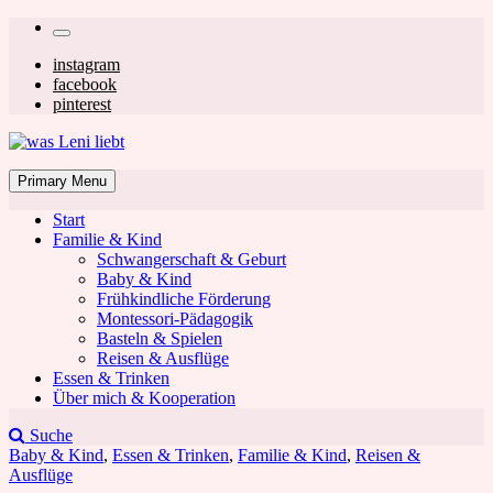
Skip
Secondary
to
left
Secondary
instagram
content
facebook
navigation
right
pinterest
navigation
was Leni liebt
Mom & Lifestyle Blog
Primary Menu
Start
Familie & Kind
Schwangerschaft & Geburt
Baby & Kind
Frühkindliche Förderung
was Leni liebt
Montessori-Pädagogik
Basteln & Spielen
Reisen & Ausflüge
Essen & Trinken
Über mich & Kooperation
Suche
Baby & Kind
,
Essen & Trinken
,
Familie & Kind
,
Reisen &
Ausflüge