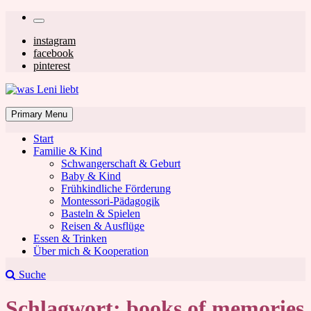
Skip
Secondary
to
left
Secondary
instagram
content
facebook
navigation
right
pinterest
navigation
was Leni liebt
Mom & Lifestyle Blog
Primary Menu
Start
Familie & Kind
Schwangerschaft & Geburt
Baby & Kind
Frühkindliche Förderung
was Leni liebt
Montessori-Pädagogik
Basteln & Spielen
Reisen & Ausflüge
Essen & Trinken
Über mich & Kooperation
Suche
Schlagwort:
books of memories