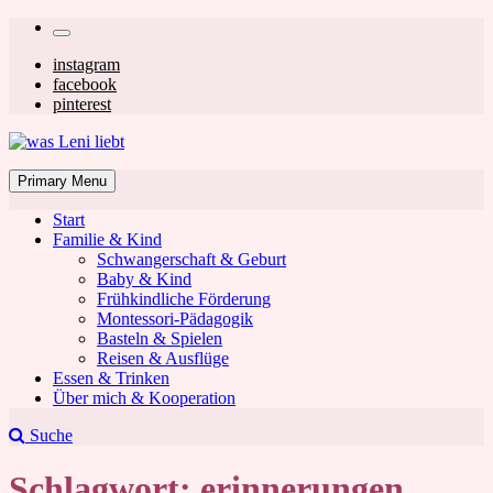
Skip
Secondary
to
left
Secondary
instagram
content
facebook
navigation
right
pinterest
navigation
was Leni liebt
Mom & Lifestyle Blog
Primary Menu
Start
Familie & Kind
Schwangerschaft & Geburt
Baby & Kind
Frühkindliche Förderung
was Leni liebt
Montessori-Pädagogik
Basteln & Spielen
Reisen & Ausflüge
Essen & Trinken
Über mich & Kooperation
Suche
Schlagwort:
erinnerungen