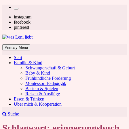
Skip
Secondary
to
left
Secondary
instagram
content
facebook
navigation
right
pinterest
navigation
was Leni liebt
Mom & Lifestyle Blog
Primary Menu
Start
Familie & Kind
Schwangerschaft & Geburt
Baby & Kind
Frühkindliche Förderung
was Leni liebt
Montessori-Pädagogik
Basteln & Spielen
Reisen & Ausflüge
Essen & Trinken
Über mich & Kooperation
Suche
Schlagwort:
erinnerungsbuch