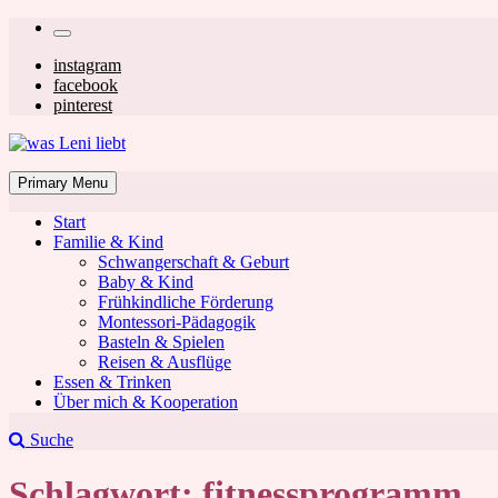
Skip
Secondary
to
left
Secondary
instagram
content
facebook
navigation
right
pinterest
navigation
was Leni liebt
Mom & Lifestyle Blog
Primary Menu
Start
Familie & Kind
Schwangerschaft & Geburt
Baby & Kind
Frühkindliche Förderung
was Leni liebt
Montessori-Pädagogik
Basteln & Spielen
Reisen & Ausflüge
Essen & Trinken
Über mich & Kooperation
Suche
Schlagwort:
fitnessprogramm