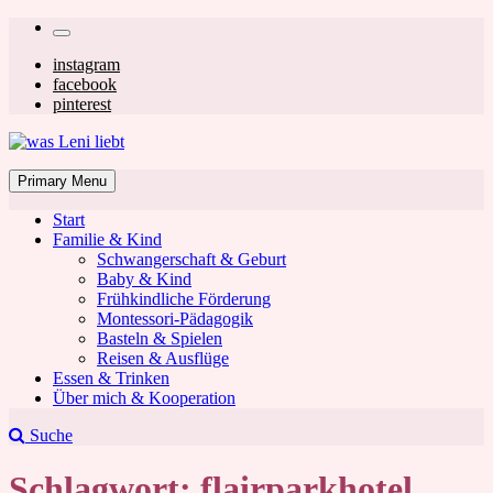
Skip
Secondary
to
left
Secondary
instagram
content
facebook
navigation
right
pinterest
navigation
was Leni liebt
Mom & Lifestyle Blog
Primary Menu
Start
Familie & Kind
Schwangerschaft & Geburt
Baby & Kind
Frühkindliche Förderung
was Leni liebt
Montessori-Pädagogik
Basteln & Spielen
Reisen & Ausflüge
Essen & Trinken
Über mich & Kooperation
Suche
Schlagwort:
flairparkhotel