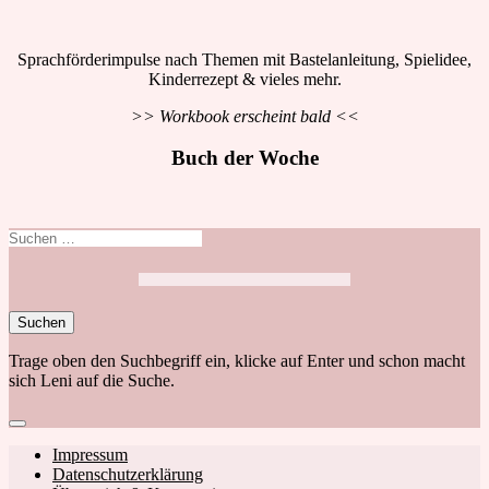
Sprachförderimpulse nach Themen mit Bastelanleitung, Spielidee,
Kinderrezept & vieles mehr.
>> Workbook erscheint bald <<
Buch der Woche
Suchen
nach:
Trage oben den Suchbegriff ein, klicke auf Enter und schon macht
sich Leni auf die Suche.
Close
search
Footer
Impressum
Datenschutzerklärung
navigation