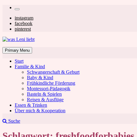
Skip
Secondary
to
left
Secondary
instagram
content
facebook
navigation
right
pinterest
navigation
was Leni liebt
Mom & Lifestyle Blog
Primary Menu
Start
Familie & Kind
Schwangerschaft & Geburt
Baby & Kind
Frühkindliche Förderung
was Leni liebt
Montessori-Pädagogik
Basteln & Spielen
Reisen & Ausflüge
Essen & Trinken
Über mich & Kooperation
Suche
Schlagwort:
freshfoodforbabies