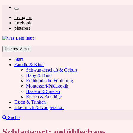
Skip
Secondary
to
left
Secondary
instagram
content
facebook
navigation
right
pinterest
navigation
was Leni liebt
Mom & Lifestyle Blog
Primary Menu
Start
Familie & Kind
Schwangerschaft & Geburt
Baby & Kind
Frühkindliche Förderung
was Leni liebt
Montessori-Pädagogik
Basteln & Spielen
Reisen & Ausflüge
Essen & Trinken
Über mich & Kooperation
Suche
Schlagwort:
gefühlschaos