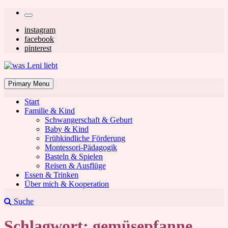
Skip
Secondary
to
left
Secondary
instagram
content
facebook
navigation
right
pinterest
navigation
was Leni liebt
Mom & Lifestyle Blog
Primary Menu
Start
Familie & Kind
Schwangerschaft & Geburt
Baby & Kind
Frühkindliche Förderung
was Leni liebt
Montessori-Pädagogik
Basteln & Spielen
Reisen & Ausflüge
Essen & Trinken
Über mich & Kooperation
Suche
Schlagwort:
gemüsepfanne