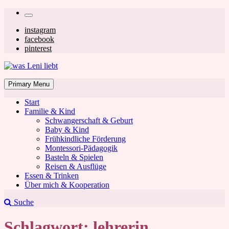
Skip
Secondary
to
left
Secondary
instagram
content
facebook
navigation
right
pinterest
navigation
was Leni liebt
Mom & Lifestyle Blog
Primary Menu
Start
Familie & Kind
Schwangerschaft & Geburt
Baby & Kind
Frühkindliche Förderung
was Leni liebt
Montessori-Pädagogik
Basteln & Spielen
Reisen & Ausflüge
Essen & Trinken
Über mich & Kooperation
Suche
Schlagwort:
lehrerin