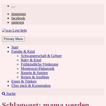
Skip
Secondary
to
left
Secondary
instagram
content
facebook
navigation
right
pinterest
navigation
was Leni liebt
Mom & Lifestyle Blog
Primary Menu
Start
Familie & Kind
Schwangerschaft & Geburt
Baby & Kind
Frühkindliche Förderung
was Leni liebt
Montessori-Pädagogik
Basteln & Spielen
Reisen & Ausflüge
Essen & Trinken
Über mich & Kooperation
Suche
Schlagwort:
mama werden