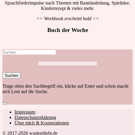
Sprachförderimpulse nach Themen mit Bastelanleitung, Spielidee,
Kinderrezept & vieles mehr.
>> Workbook erscheint bald <<
Buch der Woche
Suchen
nach:
Trage oben den Suchbegriff ein, klicke auf Enter und schon macht
sich Leni auf die Suche.
Close
search
Footer
Impressum
Datenschutzerklärung
navigation
Über mich & Kooperationen
© 2017-2026 wasleniliebt.de