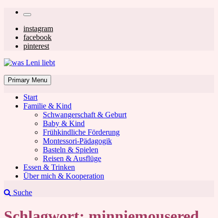
Skip
Secondary
to
left
Secondary
instagram
content
facebook
navigation
right
pinterest
navigation
was Leni liebt
Mom & Lifestyle Blog
Primary Menu
Start
Familie & Kind
Schwangerschaft & Geburt
Baby & Kind
Frühkindliche Förderung
was Leni liebt
Montessori-Pädagogik
Basteln & Spielen
Reisen & Ausflüge
Essen & Trinken
Über mich & Kooperation
Suche
Schlagwort:
minniemousered