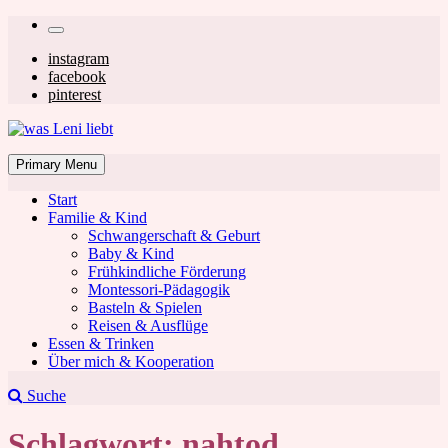
Skip
Secondary
to
left
Secondary
instagram
content
facebook
navigation
right
pinterest
navigation
was Leni liebt
Mom & Lifestyle Blog
Primary Menu
Start
Familie & Kind
Schwangerschaft & Geburt
Baby & Kind
Frühkindliche Förderung
was Leni liebt
Montessori-Pädagogik
Basteln & Spielen
Reisen & Ausflüge
Essen & Trinken
Über mich & Kooperation
Suche
Schlagwort:
nahtod