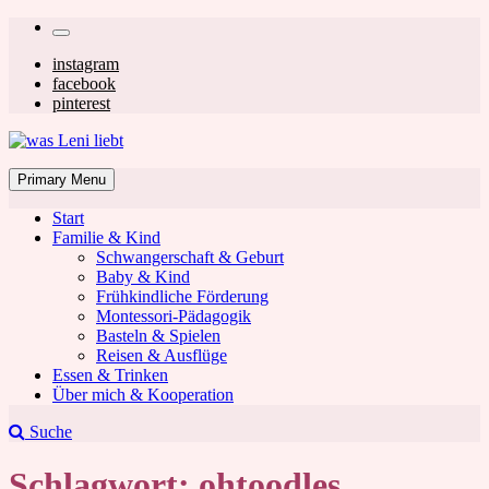
Skip
Secondary
to
left
Secondary
instagram
content
facebook
navigation
right
pinterest
navigation
was Leni liebt
Mom & Lifestyle Blog
Primary Menu
Start
Familie & Kind
Schwangerschaft & Geburt
Baby & Kind
Frühkindliche Förderung
was Leni liebt
Montessori-Pädagogik
Basteln & Spielen
Reisen & Ausflüge
Essen & Trinken
Über mich & Kooperation
Suche
Schlagwort:
ohtoodles