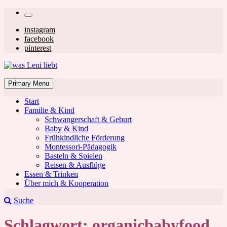
Skip
Secondary
to
left
Secondary
instagram
content
facebook
navigation
right
pinterest
navigation
was Leni liebt
Mom & Lifestyle Blog
Primary Menu
Start
Familie & Kind
Schwangerschaft & Geburt
Baby & Kind
Frühkindliche Förderung
was Leni liebt
Montessori-Pädagogik
Basteln & Spielen
Reisen & Ausflüge
Essen & Trinken
Über mich & Kooperation
Suche
Schlagwort:
organicbabyfood