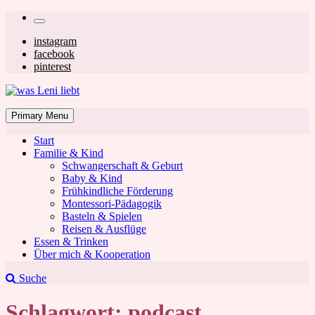
Skip
Secondary
to
left
Secondary
instagram
content
facebook
navigation
right
pinterest
navigation
was Leni liebt
Mom & Lifestyle Blog
Primary Menu
Start
Familie & Kind
Schwangerschaft & Geburt
Baby & Kind
Frühkindliche Förderung
was Leni liebt
Montessori-Pädagogik
Basteln & Spielen
Reisen & Ausflüge
Essen & Trinken
Über mich & Kooperation
Suche
Schlagwort:
podcast