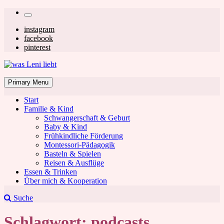
Skip
Secondary
to
left
Secondary
instagram
content
facebook
navigation
right
pinterest
navigation
was Leni liebt
Mom & Lifestyle Blog
Primary Menu
Start
Familie & Kind
Schwangerschaft & Geburt
Baby & Kind
Frühkindliche Förderung
was Leni liebt
Montessori-Pädagogik
Basteln & Spielen
Reisen & Ausflüge
Essen & Trinken
Über mich & Kooperation
Suche
Schlagwort:
podcasts