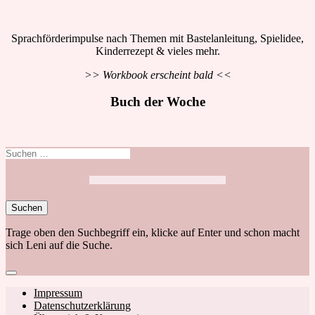
Sprachförderimpulse nach Themen mit Bastelanleitung, Spielidee,
Kinderrezept & vieles mehr.
>> Workbook erscheint bald <<
Buch der Woche
Suchen
nach:
Trage oben den Suchbegriff ein, klicke auf Enter und schon macht
sich Leni auf die Suche.
Close
search
Footer
Impressum
Datenschutzerklärung
navigation