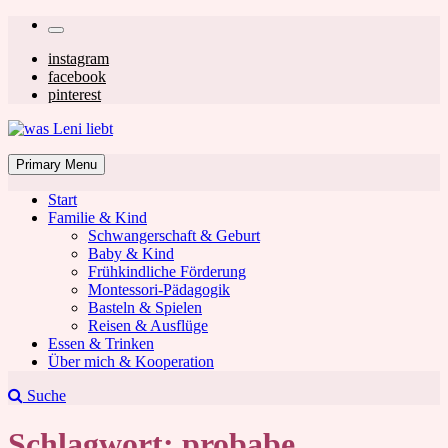
Skip
Secondary
to
left
Secondary
instagram
content
facebook
navigation
right
pinterest
navigation
was Leni liebt
Mom & Lifestyle Blog
Primary Menu
Start
Familie & Kind
Schwangerschaft & Geburt
Baby & Kind
Frühkindliche Förderung
was Leni liebt
Montessori-Pädagogik
Basteln & Spielen
Reisen & Ausflüge
Essen & Trinken
Über mich & Kooperation
Suche
Schlagwort:
probabe