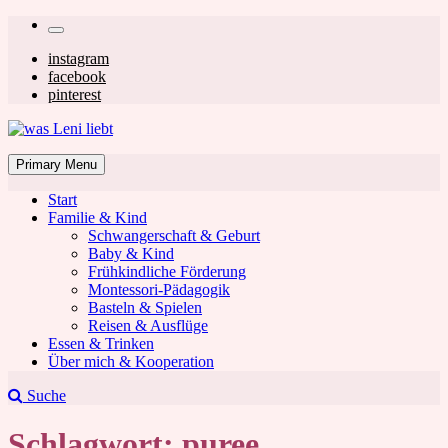
Skip
Secondary
to
left
Secondary
instagram
content
facebook
navigation
right
pinterest
navigation
was Leni liebt
Mom & Lifestyle Blog
Primary Menu
Start
Familie & Kind
Schwangerschaft & Geburt
Baby & Kind
Frühkindliche Förderung
was Leni liebt
Montessori-Pädagogik
Basteln & Spielen
Reisen & Ausflüge
Essen & Trinken
Über mich & Kooperation
Suche
Schlagwort:
puree