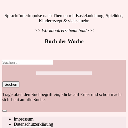
Sprachförderimpulse nach Themen mit Bastelanleitung, Spielidee,
Kinderrezept & vieles mehr.
>> Workbook erscheint bald <<
Buch der Woche
Suchen
nach:
Trage oben den Suchbegriff ein, klicke auf Enter und schon macht
sich Leni auf die Suche.
Close
search
Footer
Impressum
Datenschutzerklärung
navigation