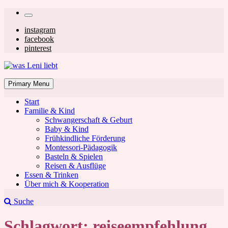
Skip
Secondary
to
left
Secondary
instagram
content
facebook
navigation
right
pinterest
navigation
was Leni liebt
Mom & Lifestyle Blog
Primary Menu
Start
Familie & Kind
Schwangerschaft & Geburt
Baby & Kind
Frühkindliche Förderung
was Leni liebt
Montessori-Pädagogik
Basteln & Spielen
Reisen & Ausflüge
Essen & Trinken
Über mich & Kooperation
Suche
Schlagwort:
reiseempfehlung