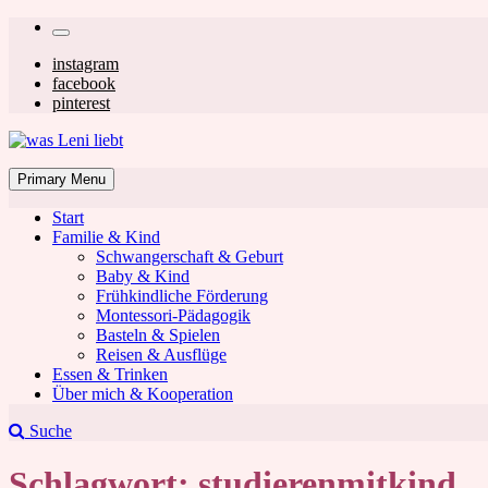
Skip
Secondary
to
left
Secondary
instagram
content
facebook
navigation
right
pinterest
navigation
was Leni liebt
Mom & Lifestyle Blog
Primary Menu
Start
Familie & Kind
Schwangerschaft & Geburt
Baby & Kind
Frühkindliche Förderung
was Leni liebt
Montessori-Pädagogik
Basteln & Spielen
Reisen & Ausflüge
Essen & Trinken
Über mich & Kooperation
Suche
Schlagwort:
studierenmitkind