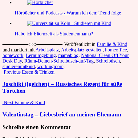
Hörbücher und Podcasts - Warum ich dem Trend folge
Habe ich Elternzeit als Studentenmama?
Veröffentlicht in
Familie & Kind
und markiert mit
Arbeitsplatz
,
Arbeitsplatz gestalten
,
homeoffice
,
homework
,
Lernumgebung
,
mamablog
,
National Clean Off Your
Desk Day
,
Räum-Deinen-Schreibtisch-auf-Tag
,
Schreibtisch
,
studierenmitkind
,
workingmom
.
Post
Previous
Essen & Trinken
navigation
Joschiki (Igelchen) – Russisches Rezept für süße
Törtchen
Next
Familie & Kind
Valentinstag – Liebesbrief an meinen Ehemann
Schreibe einen Kommentar