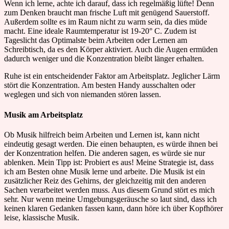
Wenn ich lerne, achte ich darauf, dass ich regelmäßig lüfte! Denn
zum Denken braucht man frische Luft mit genügend Sauerstoff.
Außerdem sollte es im Raum nicht zu warm sein, da dies müde
macht. Eine ideale Raumtemperatur ist 19-20° C. Zudem ist
Tageslicht das Optimalste beim Arbeiten oder Lernen am
Schreibtisch, da es den Körper aktiviert. Auch die Augen ermüden
dadurch weniger und die Konzentration bleibt länger erhalten.
Ruhe ist ein entscheidender Faktor am Arbeitsplatz. Jeglicher Lärm
stört die Konzentration. Am besten Handy ausschalten oder
weglegen und sich von niemanden stören lassen.
Musik am Arbeitsplatz
Ob Musik hilfreich beim Arbeiten und Lernen ist, kann nicht
eindeutig gesagt werden. Die einen behaupten, es würde ihnen bei
der Konzentration helfen. Die anderen sagen, es würde sie nur
ablenken. Mein Tipp ist: Probiert es aus! Meine Strategie ist, dass
ich am Besten ohne Musik lerne und arbeite. Die Musik ist ein
zusätzlicher Reiz des Gehirns, der gleichzeitig mit den anderen
Sachen verarbeitet werden muss. Aus diesem Grund stört es mich
sehr. Nur wenn meine Umgebungsgeräusche so laut sind, dass ich
keinen klaren Gedanken fassen kann, dann höre ich über Kopfhörer
leise, klassische Musik.