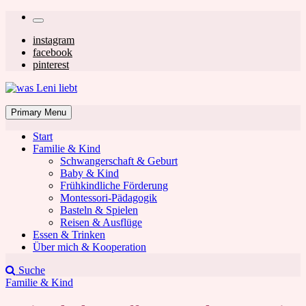
Skip
Secondary
to
left
Secondary
instagram
content
facebook
navigation
right
pinterest
navigation
was Leni liebt
Mom & Lifestyle Blog
Primary Menu
Start
Familie & Kind
Schwangerschaft & Geburt
Baby & Kind
Frühkindliche Förderung
was Leni liebt
Montessori-Pädagogik
Basteln & Spielen
Reisen & Ausflüge
Essen & Trinken
Über mich & Kooperation
Suche
Familie & Kind