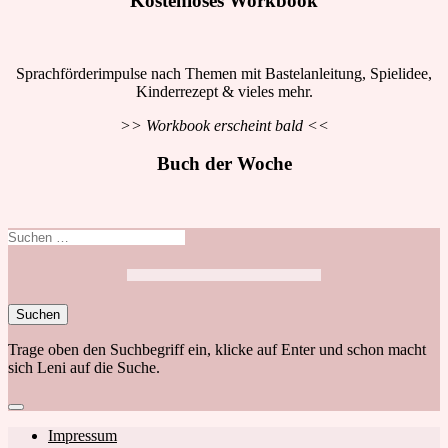
Kostenloses Workbook
Sprachförderimpulse nach Themen mit Bastelanleitung, Spielidee,
Kinderrezept & vieles mehr.
>> Workbook erscheint bald <<
Buch der Woche
Suchen
nach:
Trage oben den Suchbegriff ein, klicke auf Enter und schon macht
sich Leni auf die Suche.
Close
search
Footer
Impressum