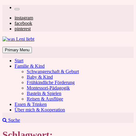
Skip
Secondary
to
left
Secondary
instagram
content
facebook
navigation
right
pinterest
navigation
was Leni liebt
Mom & Lifestyle Blog
Primary Menu
Start
Familie & Kind
Schwangerschaft & Geburt
Baby & Kind
Frühkindliche Förderung
was Leni liebt
Montessori-Pädagogik
Basteln & Spielen
Reisen & Ausflüge
Essen & Trinken
Über mich & Kooperation
Suche
Schlagwort: