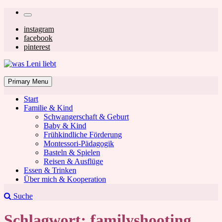
Skip
Secondary
to
left
Secondary
instagram
content
facebook
navigation
right
pinterest
navigation
was Leni liebt
Mom & Lifestyle Blog
Primary Menu
Start
Familie & Kind
Schwangerschaft & Geburt
Baby & Kind
Frühkindliche Förderung
was Leni liebt
Montessori-Pädagogik
Basteln & Spielen
Reisen & Ausflüge
Essen & Trinken
Über mich & Kooperation
Suche
Schlagwort:
familyshooting