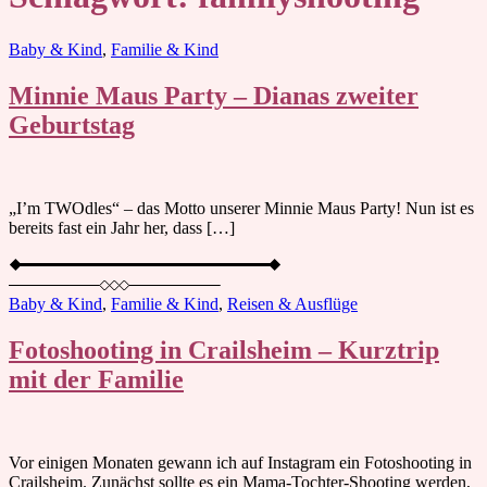
Blog
Baby & Kind
,
Familie & Kind
Minnie Maus Party – Dianas zweiter
Geburtstag
„I’m TWOdles“ – das Motto unserer Minnie Maus Party! Nun ist es
bereits fast ein Jahr her, dass […]
Baby & Kind
,
Familie & Kind
,
Reisen & Ausflüge
Fotoshooting in Crailsheim – Kurztrip
mit der Familie
Vor einigen Monaten gewann ich auf Instagram ein Fotoshooting in
Crailsheim. Zunächst sollte es ein Mama-Tochter-Shooting werden,