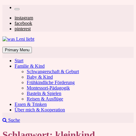
Skip
Secondary
to
left
Secondary
instagram
content
facebook
navigation
right
pinterest
navigation
was Leni liebt
Mom & Lifestyle Blog
Primary Menu
Start
Familie & Kind
Schwangerschaft & Geburt
Baby & Kind
Frühkindliche Förderung
was Leni liebt
Montessori-Pädagogik
Basteln & Spielen
Reisen & Ausflüge
Essen & Trinken
Über mich & Kooperation
Suche
Schlagwort:
kleinkind