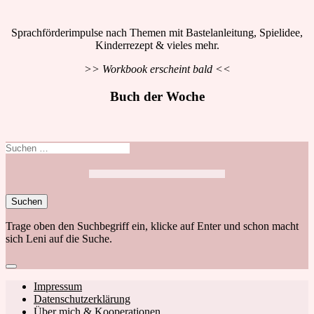
Sprachförderimpulse nach Themen mit Bastelanleitung, Spielidee,
Kinderrezept & vieles mehr.
>> Workbook erscheint bald <<
Buch der Woche
Suchen
nach:
Trage oben den Suchbegriff ein, klicke auf Enter und schon macht
sich Leni auf die Suche.
Close
search
Footer
Impressum
Datenschutzerklärung
navigation
Über mich & Kooperationen