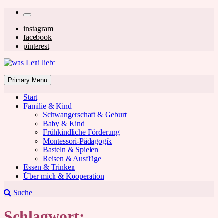
Skip
Secondary
to
left
Secondary
instagram
content
facebook
navigation
right
pinterest
navigation
was Leni liebt
Mom & Lifestyle Blog
Primary Menu
Start
Familie & Kind
Schwangerschaft & Geburt
Baby & Kind
Frühkindliche Förderung
was Leni liebt
Montessori-Pädagogik
Basteln & Spielen
Reisen & Ausflüge
Essen & Trinken
Über mich & Kooperation
Suche
Schlagwort: