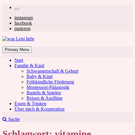
Skip
Secondary
to
left
Secondary
instagram
content
facebook
navigation
right
pinterest
navigation
was Leni liebt
Mom & Lifestyle Blog
Primary Menu
Start
Familie & Kind
Schwangerschaft & Geburt
Baby & Kind
Frühkindliche Förderung
was Leni liebt
Montessori-Pädagogik
Basteln & Spielen
Reisen & Ausflüge
Essen & Trinken
Über mich & Kooperation
Suche
Schlagwort:
vitamine