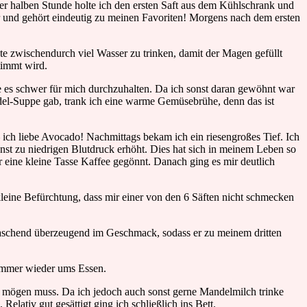
ner halben Stunde holte ich den ersten Saft aus dem Kühlschrank und
er und gehört eindeutig zu meinen Favoriten! Morgens nach dem ersten
e zwischendurch viel Wasser zu trinken, damit der Magen gefüllt
timmt wird.
de es schwer für mich durchzuhalten. Da ich sonst daran gewöhnt war
del-Suppe gab, trank ich eine warme Gemüsebrühe, denn das ist
 ich liebe Avocado! Nachmittags bekam ich ein riesengroßes Tief. Ich
onst zu niedrigen Blutdruck erhöht. Dies hat sich in meinem Leben so
r eine kleine Tasse Kaffee gegönnt. Danach ging es mir deutlich
kleine Befürchtung, dass mir einer von den 6 Säften nicht schmecken
raschend überzeugend im Geschmack, sodass er zu meinem dritten
 immer wieder ums Essen.
n mögen muss. Da ich jedoch auch sonst gerne Mandelmilch trinke
lativ gut gesättigt ging ich schließlich ins Bett.