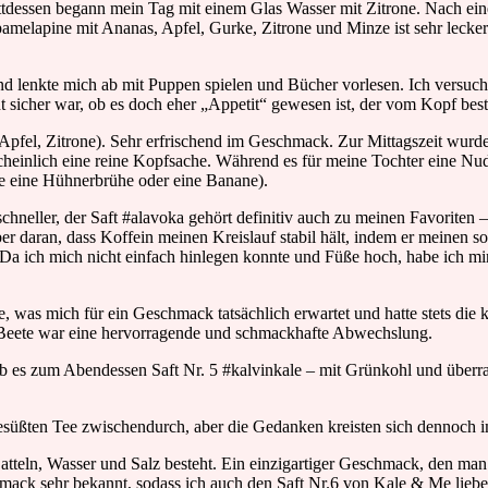
tattdessen begann mein Tag mit einem Glas Wasser mit Zitrone. Nach ei
#pamelapine mit Ananas, Apfel, Gurke, Zitrone und Minze ist sehr leck
 lenkte mich ab mit Puppen spielen und Bücher vorlesen. Ich versucht
 sicher war, ob es doch eher „Appetit“ gewesen ist, der vom Kopf bes
, Apfel, Zitrone). Sehr erfrischend im Geschmack. Zur Mittagszeit wur
scheinlich eine reine Kopfsache. Während es für meine Tochter eine Nu
e eine Hühnerbrühe oder eine Banane).
hneller, der Saft #alavoka gehört definitiv auch zu meinen Favoriten –
er daran, dass Koffein meinen Kreislauf stabil hält, indem er meinen s
 Da ich mich nicht einfach hinlegen konnte und Füße hoch, habe ich mi
, was mich für ein Geschmack tatsächlich erwartet und hatte stets die 
r Beete war eine hervorragende und schmackhafte Abwechslung.
ab es zum Abendessen Saft Nr. 5 #kalvinkale – mit Grünkohl und über
gesüßten Tee zwischendurch, aber die Gedanken kreisten sich dennoch
tteln, Wasser und Salz besteht. Ein einzigartiger Geschmack, den ma
ck sehr bekannt, sodass ich auch den Saft Nr.6 von Kale & Me liebe. Re