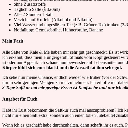
ohne Zusatzstoffe
Täglich 6 Säfte (à 320ml)
Alle 2 Stunden 1 Saft
Verzicht auf Koffein (Alkohol und Nikotin)
Viel Wasser und ungesüßten Tee (z.B. Grüner Tee) trinken (2-3
Notfalltipp: Gemüsebrühe, Hühnerbrühe, Banane
Mein Fazit
Alle Säfte von Kale & Me haben mir sehr gut geschmeckt. Es ist wirkl
ich erkannt, dass mein Hungergefühl oftmals vom Kopf gesteuert wir
ist oder nur Appetit. Ich schaue nun bewusster auf Lebensmittel und d
Körper fühlt sich entschlackt und die Auszeit tat ihm sehr gut.
Ich sehe nun meine Chance, endlich wieder wie früher (vor der Schwa
nur in sehr geringen Mengen zu mir zu nehmen. Ich erhoffe mir dab
3 Tage Saftkur hat mir gezeigt: Essen ist Kopfsache und nur ich al
Angebot für Euch
Habt ihr Lust bekommen die Saftkur auch mal auszuprobieren? Ich 
nicht nur einen Saft extra, sondern auch einen tollen Jutebeutel zusätz
Wenn ich es geschafft habe durchzuhalten, dann schafft ihr es auch. 