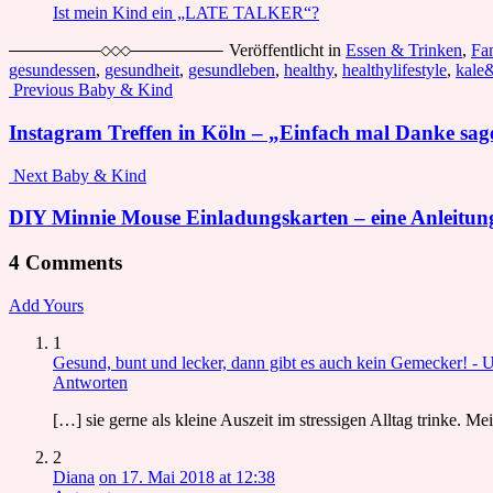
Ist mein Kind ein „LATE TALKER“?
Veröffentlicht in
Essen & Trinken
,
Fa
gesundessen
,
gesundheit
,
gesundleben
,
healthy
,
healthylifestyle
,
kale
Post
Previous
Baby & Kind
navigation
Instagram Treffen in Köln – „Einfach mal Danke sag
Next
Baby & Kind
DIY Minnie Mouse Einladungskarten – eine Anleitung
4 Comments
Add Yours
1
Gesund, bunt und lecker, dann gibt es auch kein Gemecker! -
Antworten
[…] sie gerne als kleine Auszeit im stressigen Alltag trinke. 
2
Diana
on 17. Mai 2018 at 12:38