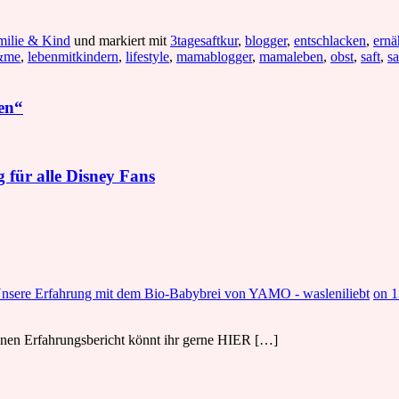
milie & Kind
und markiert mit
3tagesaftkur
,
blogger
,
entschlacken
,
ernä
&me
,
lebenmitkindern
,
lifestyle
,
mamablogger
,
mamaleben
,
obst
,
saft
,
sa
en“
 für alle Disney Fans
 Unsere Erfahrung mit dem Bio-Babybrei von YAMO - wasleniliebt
on 1
Meinen Erfahrungsbericht könnt ihr gerne HIER […]