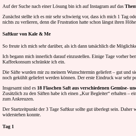
Auf der Suche nach einer Lösung bin ich auf Instagram auf das
Them
Zunächst stellte ich es mir sehr schwierig vor, dass ich mich 1 Tag od
nichts zu verlieren, denn die Frustration hatte schon längst ihren Höhe
Saftkur von Kale & Me
So freute ich mich sehr darüber, als ich dann tatsächlich die Möglich
Ich begann mich innerlich darauf einzustellen. Einige Tage vorher b
Kaffeekonsum schränkte ich ein.
Die Säfte wurden mir zu meinem Wunschtermin geliefert – gut und sic
noch gekühlt geliefert werden können. Der erste Eindruck war sehr po
Insgesamt sind es
18 Flaschen Saft aus verschiedenen Gemüse- und
Zusätzlich zu den Säften habe ich einen „Kur Begleiter“ erhalten 
zum Ankreuzen.
Der Startzeitpunkt der 3 Tage Saftkur sollte gut überlegt sein. Daher
widerstehen konnte.
Tag 1