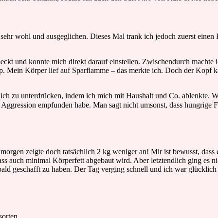
sehr wohl und ausgeglichen. Dieses Mal trank ich jedoch zuerst einen K
eckt und konnte mich direkt darauf einstellen. Zwischendurch machte i
app. Mein Körper lief auf Sparflamme – das merkte ich. Doch der Kopf k
ch zu unterdrücken, indem ich mich mit Haushalt und Co. ablenkte. 
 Aggression empfunden habe. Man sagt nicht umsonst, dass hungrige Fr
rgen zeigte doch tatsächlich 2 kg weniger an! Mir ist bewusst, dass es
 dass auch minimal Körperfett abgebaut wird. Aber letztendlich ging 
es bald geschafft zu haben. Der Tag verging schnell und ich war glücklic
sorten