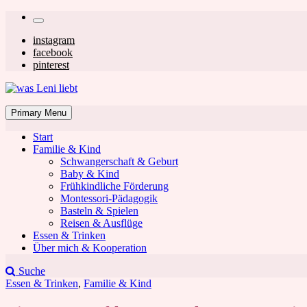
Skip
Secondary
to
left
Secondary
instagram
content
facebook
navigation
right
pinterest
navigation
was Leni liebt
Mom & Lifestyle Blog
Primary Menu
Start
Familie & Kind
Schwangerschaft & Geburt
Baby & Kind
Frühkindliche Förderung
was Leni liebt
Montessori-Pädagogik
Basteln & Spielen
Reisen & Ausflüge
Essen & Trinken
Über mich & Kooperation
Suche
Essen & Trinken
,
Familie & Kind