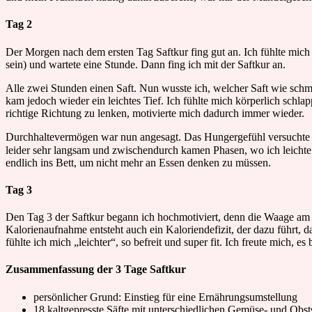
Tag 2
Der Morgen nach dem ersten Tag Saftkur fing gut an. Ich fühlte mich 
sein) und wartete eine Stunde. Dann fing ich mit der Saftkur an.
Alle zwei Stunden einen Saft. Nun wusste ich, welcher Saft wie schm
kam jedoch wieder ein leichtes Tief. Ich fühlte mich körperlich schl
richtige Richtung zu lenken, motivierte mich dadurch immer wieder.
Durchhaltevermögen war nun angesagt. Das Hungergefühl versuchte i
leider sehr langsam und zwischendurch kamen Phasen, wo ich leichte
endlich ins Bett, um nicht mehr an Essen denken zu müssen.
Tag 3
Den Tag 3 der Saftkur begann ich hochmotiviert, denn die Waage am mo
Kalorienaufnahme entsteht auch ein Kaloriendefizit, der dazu führt,
fühlte ich mich „leichter“, so befreit und super fit. Ich freute mich, 
Zusammenfassung der 3 Tage Saftkur
persönlicher Grund: Einstieg für eine Ernährungsumstellung
18 kaltgepresste Säfte mit unterschiedlichen Gemüse- und Obst