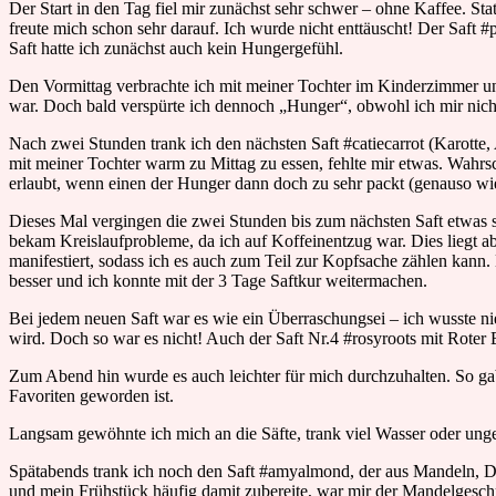
Der Start in den Tag fiel mir zunächst sehr schwer – ohne Kaffee. S
freute mich schon sehr darauf. Ich wurde nicht enttäuscht! Der Saft 
Saft hatte ich zunächst auch kein Hungergefühl.
Den Vormittag verbrachte ich mit meiner Tochter im Kinderzimmer und
war. Doch bald verspürte ich dennoch „Hunger“, obwohl ich mir nicht
Nach zwei Stunden trank ich den nächsten Saft #catiecarrot (Karotte
mit meiner Tochter warm zu Mittag zu essen, fehlte mir etwas. Wahr
erlaubt, wenn einen der Hunger dann doch zu sehr packt (genauso wi
Dieses Mal vergingen die zwei Stunden bis zum nächsten Saft etwas sc
bekam Kreislaufprobleme, da ich auf Koffeinentzug war. Dies liegt ab
manifestiert, sodass ich es auch zum Teil zur Kopfsache zählen kann.
besser und ich konnte mit der 3 Tage Saftkur weitermachen.
Bei jedem neuen Saft war es wie ein Überraschungsei – ich wusste nie
wird. Doch so war es nicht! Auch der Saft Nr.4 #rosyroots mit Rote
Zum Abend hin wurde es auch leichter für mich durchzuhalten. So g
Favoriten geworden ist.
Langsam gewöhnte ich mich an die Säfte, trank viel Wasser oder un
Spätabends trank ich noch den Saft #amyalmond, der aus Mandeln, Da
und mein Frühstück häufig damit zubereite, war mir der Mandelgeschma