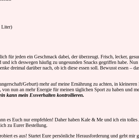
 Liter)
ich für jeden ein Geschmack dabei, der überzeugt. Frisch, lecker, gesu
d und ich deswegen häufig zu ungesunden Snacks gegriffen habe. Nun w
enke dreimal darüber nach, ob ich diese essen soll. Bewusst essen – da
ngerschaft/Geburt) mehr auf meine Ernährung zu achten, in kleineren P
ei, von nun an mehr Energie für meinen täglichen Sport zu haben un
lein kann mein Essverhalten kontrollieren.
kann es Euch nur empfehlen! Daher haben Kale & Me und ich ein toll
lich zu Eurer Bestellung.
Probiert es aus! Startet Eure persönliche Herausforderung und gebt mir 