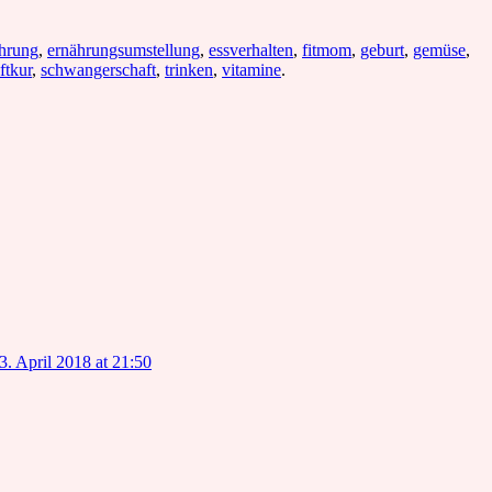
hrung
,
ernährungsumstellung
,
essverhalten
,
fitmom
,
geburt
,
gemüse
,
ftkur
,
schwangerschaft
,
trinken
,
vitamine
.
3. April 2018 at 21:50