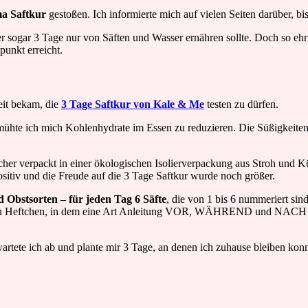
a Saftkur
gestoßen. Ich informierte mich auf vielen Seiten darüber, bis
er sogar 3 Tage nur von Säften und Wasser ernähren sollte. Doch so ehrg
punkt erreicht.
keit bekam, die
3 Tage Saftkur von Kale & Me
testen zu dürfen.
emühte ich mich Kohlenhydrate im Essen zu reduzieren. Die Süßigkeiten
her verpackt in einer ökologischen Isolierverpackung aus Stroh und Kü
sitiv und die Freude auf die 3 Tage Saftkur wurde noch größer.
 Obstsorten – für jeden Tag 6 Säfte
, die von 1 bis 6 nummeriert sin
– ein Heftchen, in dem eine Art Anleitung VOR, WÄHREND und NACH der
 wartete ich ab und plante mir 3 Tage, an denen ich zuhause bleiben ko