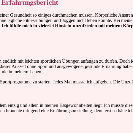
 Erfahrungsbericht
h meiner Gesundheit so einiges durchmachen müssen.
Körperliche Anstren
hne tägliche Fitnessübungen und Joggen nicht leben konnte. Bei meine
.
Ich fühlte mich in vielerlei Hinsicht unzufrieden mit meinem Körp
dlich mit leichten sportlichen Übungen anfangen zu dürfen. Doch ich m
. In dieser Auszeit ohne Sport und ausgewogene, gesunde Ernährung hab
h nie in meinem Leben.
 Sportprogramme zu starten. Jedes Mal musste ich aufgeben. Die Unzufr
m einzig und allein in meinen Essgewohnheiten liegt. Ich musste diese
ch brauchte dringend eine Ernährungsumstellung, denn erst so hätte i