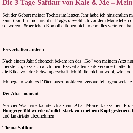
Die 3-Tage-Saftkur von Kale & Me – Mein
Seit der Geburt meiner Tochter im letzten Jahr habe ich hinsichtlic
kam Sport für mich nicht in Frage, obwohl ich vor dem Mamaleben o
schweren körperlichen Komplikationen nicht mehr alles vertragen hat
Essverhalten ändern
Nach einem Jahr Schonzeit bekam ich das „Go“ von meinem Arzt nun en
merkte ich, dass sich auch mein Essverhalten stark verändert hatte
die Kilos von der Schwangerschaft. Ich fühlte mich unwohl, wie noc
Ich begann wahllos Diäten auszuprobieren, verzweifelt irgendwelche
Der Aha- moment
Vor vier Wochen erkannte ich als ein „Aha“-Moment, dass mein Proble
Hungergefühl wurde nämlich stark von meinem Kopf gesteuert.
I
und langfristig abzunehmen.
Thema Saftkur