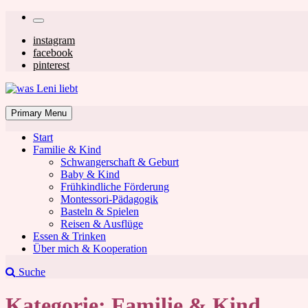
Skip
Secondary
to
left
Secondary
instagram
content
facebook
navigation
right
pinterest
navigation
was Leni liebt
Mom & Lifestyle Blog
Primary Menu
Start
Familie & Kind
Schwangerschaft & Geburt
Baby & Kind
Frühkindliche Förderung
was Leni liebt
Montessori-Pädagogik
Basteln & Spielen
Reisen & Ausflüge
Essen & Trinken
Über mich & Kooperation
Suche
Kategorie:
Familie & Kind